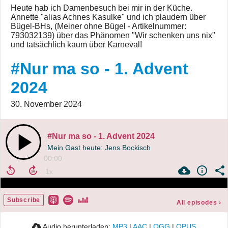
Heute hab ich Damenbesuch bei mir in der Küche.
Annette "alias Achnes Kasulke" und ich plaudern über
Bügel-BHs, (Meiner ohne Bügel - Artikelnummer:
793032139) über das Phänomen "Wir schenken uns nix"
und tatsächlich kaum über Karneval!
#Nur ma so - 1. Advent
2024
30. November 2024
#Nur ma so - 1. Advent 2024
Mein Gast heute: Jens Bockisch
00:00
Subscribe
All episodes
›
Audio herunterladen:
MP3
|
AAC
|
OGG
|
OPUS