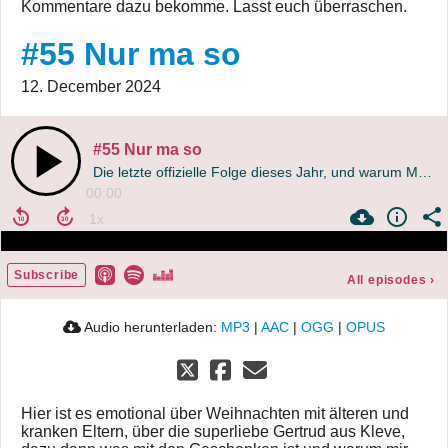
Kommentare dazu bekomme. Lasst euch überraschen.
#55 Nur ma so
12. December 2024
#55 Nur ma so
Die letzte offizielle Folge dieses Jahr, und warum Männer den Satz "Wir schenken uns nix!" nie richtig verstehen.
00:00
Subscribe
All episodes
›
Audio herunterladen:
MP3
|
AAC
|
OGG
|
OPUS
Hier ist es emotional über Weihnachten mit älteren und
kranken Eltern, über die superliebe Gertrud aus Kleve,