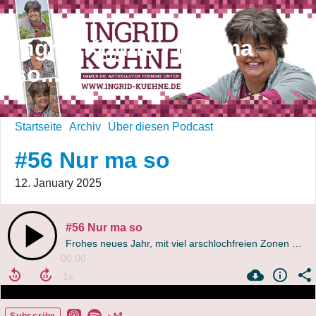
Ingrid Kühne - Nur ma
so...
Startseite
Archiv
Über diesen Podcast
#56 Nur ma so
12. January 2025
#56 Nur ma so
Frohes neues Jahr, mit viel arschlochfreien Zonen und was ich euch sonst noch so wünsche...
00:00
Subscribe