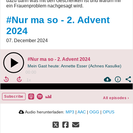
dazu dann was mit den Geschenken ist und warum mir
ein Frauenproblem nachgesagt wird.
#Nur ma so - 2. Advent
2024
07. December 2024
#Nur ma so - 2. Advent 2024
Mein Gast heute: Annette Esser (Achnes Kasulke)
00:00
Subscribe
All episodes
›
Audio herunterladen:
MP3
|
AAC
|
OGG
|
OPUS